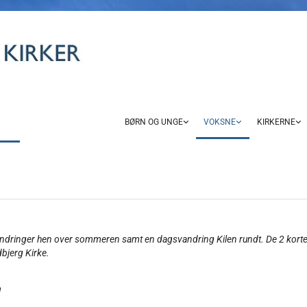
BØRN OG UNGE
VOKSNE
KIRKERNE
msvandringer hen over sommeren samt en dagsvandring Kilen rundt. De 2 kort
dbjerg Kirke.
e