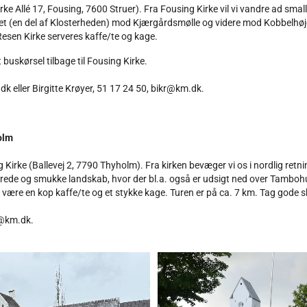
e Allé 17, Fousing, 7600 Struer). Fra Fousing Kirke vil vi vandre ad small
 (en del af Klosterheden) mod Kjærgårdsmølle og videre mod Kobbelhøje 
 Resen Kirke serveres kaffe/te og kage.
 buskørsel tilbage til Fousing Kirke.
k eller Birgitte Krøyer, 51 17 24 50, bikr@km.dk.
olm
Kirke (Ballevej 2, 7790 Thyholm). Fra kirken bevæger vi os i nordlig retn
rierede og smukke landskab, hvor der bl.a. også er udsigt ned over Tamboh
vil være en kop kaffe/te og et stykke kage. Turen er på ca. 7 km. Tag gode 
n@km.dk.