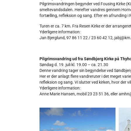
Pilgrimsvandringen begynder ved Fousing Kirke (Kirk
smeltevandsdalen. Herefter vandres gennem Hornet
fortælling, refleksion og sang. Efter en afrunding i
Turen er ca. 7 km. Fra Resen Kirke er der arrangeret
Yderligere information:
Jan Bjerglund, 97 86 11 22 / 23 60 42 12, jabj@km.d
Pilgrimsvandring ud fra Søndbjerg Kirke på Thyh
Søndag d. 19. juli kl. 19.00 – ca. 21.30
Denne vandring tager sin begyndelse ved Søndbjerg 
Her er der anlagt flere vandreruter i det meget va
refleksion og sang. Vi slutter ved kirken, hvor der 
Yderligere information:
Anne Marie Hansen, mobil 23 23 51 36, eller amh