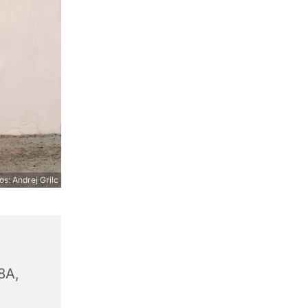
os: Andrej Grilc
8A,