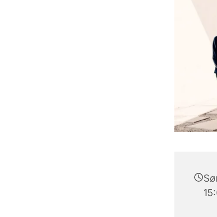
Søn
15