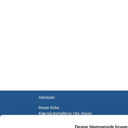
Adresser:
Resen Kirke
Kjærgårdsmøllevej 18A, Resen
7600 Struer
Denne hjemmeside bruger