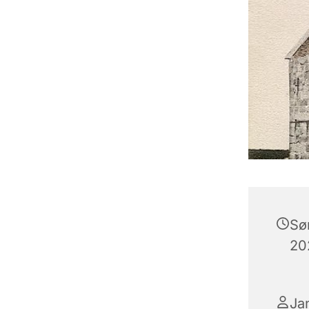
Sø
20
Ja