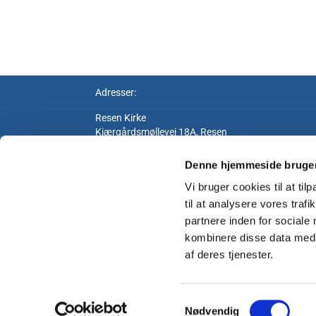
Adresser:
Resen Kirke
Kjærgårdsmøllevej 18A, Resen
7600 Struer
Denne hjemmeside bruger
Vi bruger cookies til at til
Humlum kirke og Kirkehuset
til at analysere vores tra
Vesterkærvej 2
partnere inden for sociale
7600 Struer
kombinere disse data med a
af deres tjenester.
S
Nødvendig