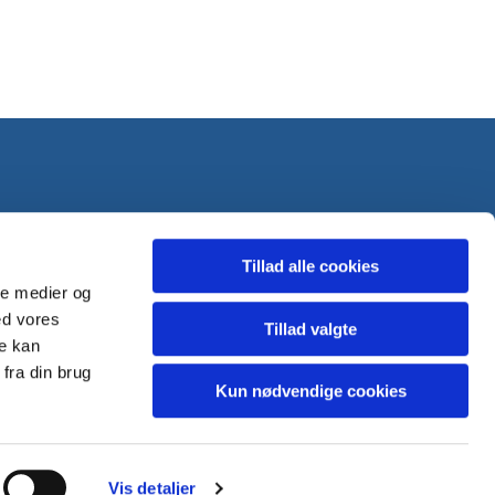
Tillad alle cookies
ale medier og
ed vores
Tillad valgte
re kan
fra din brug
Kun nødvendige cookies
Vis detaljer