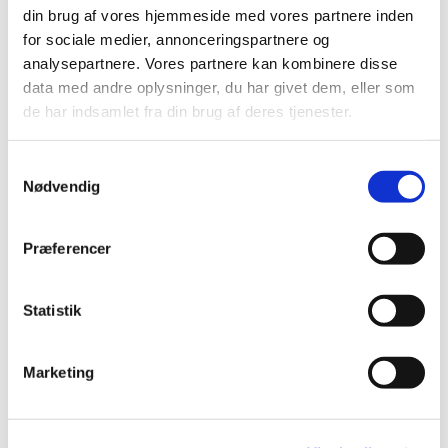
din brug af vores hjemmeside med vores partnere inden
for sociale medier, annonceringspartnere og
analysepartnere. Vores partnere kan kombinere disse
data med andre oplysninger, du har givet dem, eller som
de har indsamlet fra din brug af deres tjenester.
S
Nødvendig
a
m
t
Præferencer
y
k
Du vil måske også kunne
k
Statistik
lide...
e
v
Marketing
a
l
g