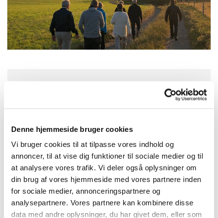
Tirsdag 18. august 2026, kl. 18:30
Denne hjemmeside bruger cookies
Vi bruger cookies til at tilpasse vores indhold og
Vi mødes ved Tippi Klosterhede ved
annoncer, til at vise dig funktioner til sociale medier og til
Skovlegepladsen/Hundeskoven, på
at analysere vores trafik. Vi deler også oplysninger om
Kobbelhøjevejen. Vi starter med en sandwich, der
din brug af vores hjemmeside med vores partnere inden
kan bestilles hos Karin Ravnholt på tlf/sms 61 54
for sociale medier, annonceringspartnere og
86 09 senest 11/8. Man skal selv medbringe
analysepartnere. Vores partnere kan kombinere disse
drikkevarer. Samvær om forskellige aktiviteter
data med andre oplysninger, du har givet dem, eller som
afhængig af vejret. Der er kaffe/te.