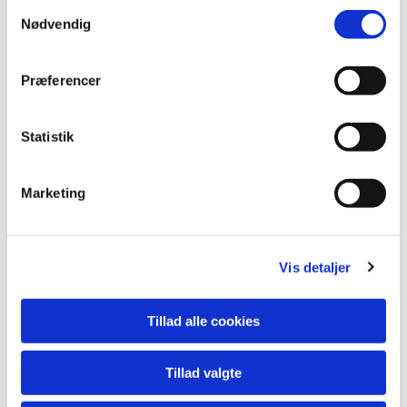
lide...
S
Nødvendig
a
m
t
Præferencer
y
k
k
Statistik
e
v
Marketing
a
l
g
Vis detaljer
Tillad alle cookies
Tillad valgte