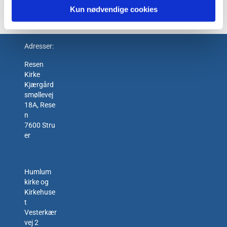
Kun nødvendige cookies
Adresser:
Resen
Kirke
Kjærgård
smøllevej
18A, Rese
n
7600 Stru
er
Humlum
kirke og
Kirkehuse
t
Vesterkær
vej 2