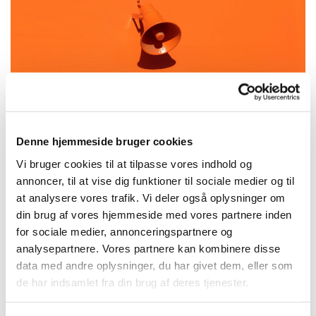
Denne hjemmeside bruger cookies
Dagens ord
Vi bruger cookies til at tilpasse vores indhold og
annoncer, til at vise dig funktioner til sociale medier og til
at analysere vores trafik. Vi deler også oplysninger om
din brug af vores hjemmeside med vores partnere inden
for sociale medier, annonceringspartnere og
analysepartnere. Vores partnere kan kombinere disse
data med andre oplysninger, du har givet dem, eller som
de har indsamlet fra din brug af deres tjenester.
Du vil måske også kunne