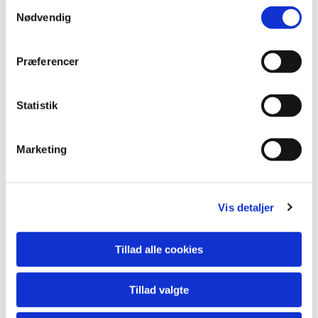
S
Nødvendig
a
m
t
Præferencer
y
k
k
Statistik
e
v
Marketing
a
l
g
Vis detaljer
Tillad alle cookies
Tillad valgte
Du vil måske også kunne