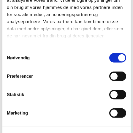
her
din brug af vores hjemmeside med vores partnere inden
for sociale medier, annonceringspartnere og
En "konfirmand-ikon" er et billede, der fortæller
analysepartnere. Vores partnere kan kombinere disse
om konfirmandordets indhold.
data med andre oplysninger, du har givet dem, eller som
-Alle konfirmanderne kom på en
de har indsamlet fra din brug af deres tjenester.
pilgrimsvandring/vandretur, hvor vi tog forskellige
temaer op under vandringen.
S
Nødvendig
a
m
t
Præferencer
y
k
Du vil måske også kunne
k
Statistik
lide...
e
v
Marketing
a
l
g