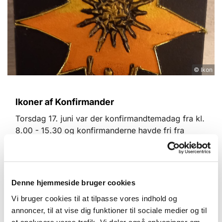
© Ikon
Ikoner af Konfirmander
Torsdag 17. juni var der konfirmandtemadag fra kl.
8.00 - 15.30 og konfirmanderne havde fri fra
skolen.
Konfirmandtemadagen havde to hovedemner:
-Alle konfirmanderne skulle lave en " konfirmand-
Denne hjemmeside bruger cookies
ikon" over deres konfirmandord. Konfirmanderne
Vi bruger cookies til at tilpasse vores indhold og
Klik
har valgt deres konfirmandord. Se dem her:
annoncer, til at vise dig funktioner til sociale medier og til
at analysere vores trafik. Vi deler også oplysninger om