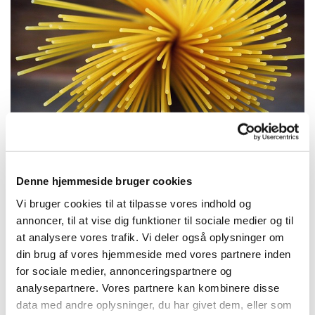
Spaghettigudstjeneste 18/11 -20
Denne hjemmeside bruger cookies
10 familier havde tilmeldt sig denne
Vi bruger cookies til at tilpasse vores indhold og
spaghettigudstjeneste.
annoncer, til at vise dig funktioner til sociale medier og til
at analysere vores trafik. Vi deler også oplysninger om
En skøn oplevelse, hvor vi hørte om, at vi hører til
din brug af vores hjemmeside med vores partnere inden
hos Gud. Alle børn fik et stempel, som tegn på, at
for sociale medier, annonceringspartnere og
de er døbt og høre Gud til.
analysepartnere. Vores partnere kan kombinere disse
data med andre oplysninger, du har givet dem, eller som